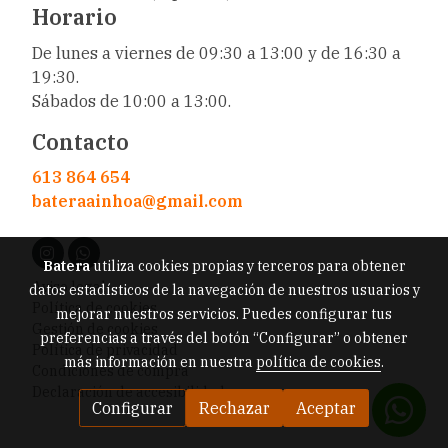
Horario
De lunes a viernes de 09:30 a 13:00 y de 16:30 a
19:30.
Sábados de 10:00 a 13:00.
Contacto
613 864 654
bateraainhoa@gmail.com
Batera
utiliza cookies propias y terceros para obtener
Aviso legal
datos estadísticos de la navegación de nuestros usuarios y
Política de cookies
mejorar nuestros servicios. Puedes configurar tus
Gestión de cookies
preferencias a través del botón “Configurar” o obtener
Política de privacidad
más información en nuestra
política de cookies
.
Condiciones de compra
Declaración de accesibilidad
Configurar
Rechazar
Aceptar