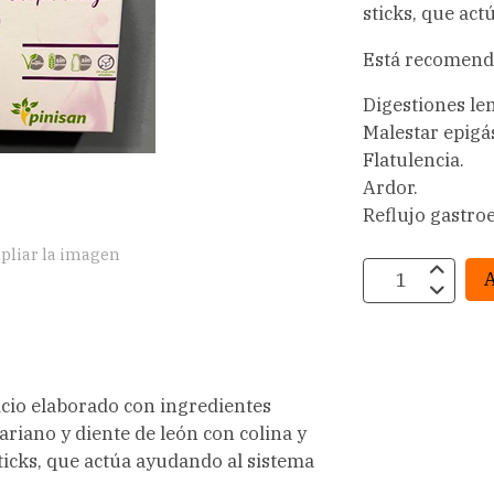
sticks, que act
Está recomenda
Digestiones len
Malestar epigás
Flatulencia.
Ardor.
Reflujo gastro
pliar la imagen
A
cio elaborado con ingredientes
riano y diente de león con colina y
cks, que actúa ayudando al sistema