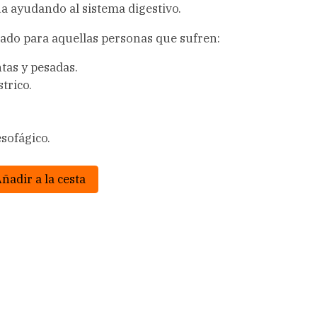
úa ayudando al sistema digestivo.
do para aquellas personas que sufren:
tas y pesadas.
trico.
esofágico.
ñadir a la cesta