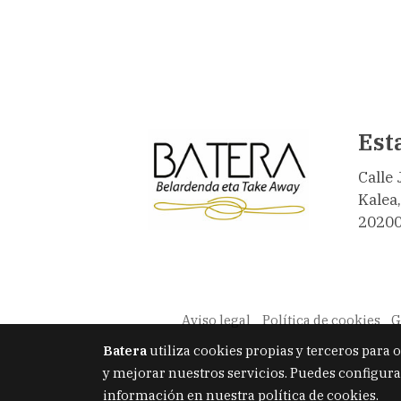
Est
Calle 
Kalea
20200
Aviso legal
Política de cookies
G
Batera
utiliza cookies propias y terceros para 
y mejorar nuestros servicios. Puedes configura
información en nuestra
política de cookies
.