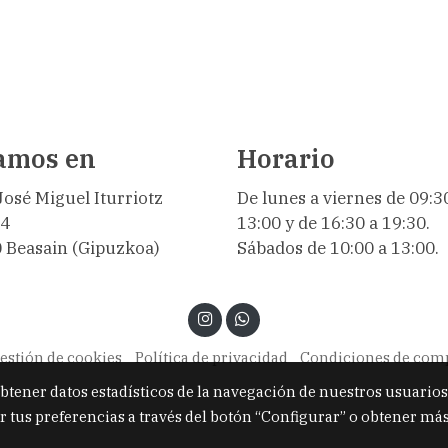
amos en
Horario
José Miguel Iturriotz
De lunes a viernes de 09:3
,4
13:00 y de 16:30 a 19:30.
 Beasain (Gipuzkoa)
Sábados de 10:00 a 13:00.
estión de cookies
Política de privacidad
Condiciones de com
obtener datos estadísticos de la navegación de nuestros usuarios
r tus preferencias a través del botón “Configurar” o obtener má