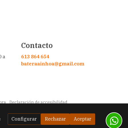
Contacto
0 a
613 864 654
bateraainhoa@gmail.com
pra
Declaración de accesibilidad
Configurar
Rechazar
Aceptar
s