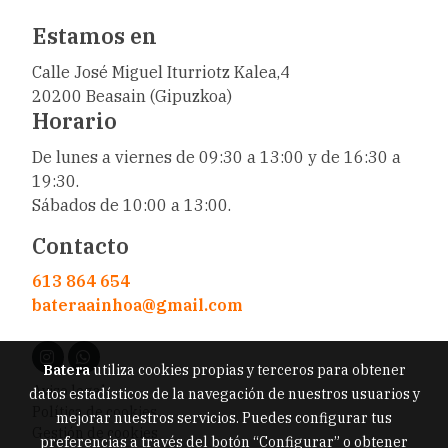
Estamos en
Calle José Miguel Iturriotz Kalea,4
20200 Beasain (Gipuzkoa)
Horario
De lunes a viernes de 09:30 a 13:00 y de 16:30 a
19:30.
Sábados de 10:00 a 13:00.
Contacto
613 864 654
bateraainhoa@gmail.com
Batera
utiliza cookies propias y terceros para obtener
Aviso legal
datos estadísticos de la navegación de nuestros usuarios y
Política de cookies
mejorar nuestros servicios. Puedes configurar tus
Gestión de cookies
preferencias a través del botón “Configurar” o obtener