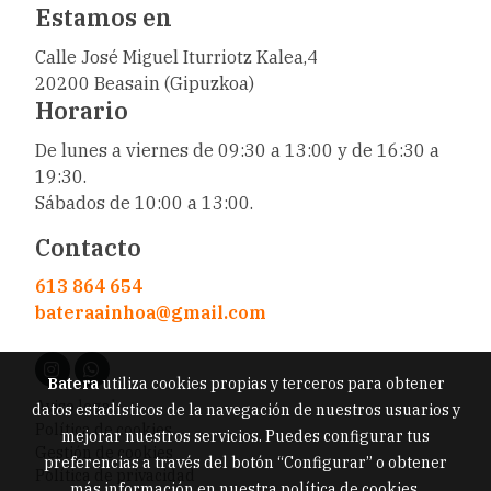
Estamos en
Calle José Miguel Iturriotz Kalea,4
20200 Beasain (Gipuzkoa)
Horario
De lunes a viernes de 09:30 a 13:00 y de 16:30 a
19:30.
Sábados de 10:00 a 13:00.
Contacto
613 864 654
bateraainhoa@gmail.com
Batera
utiliza cookies propias y terceros para obtener
Aviso legal
datos estadísticos de la navegación de nuestros usuarios y
Política de cookies
mejorar nuestros servicios. Puedes configurar tus
Gestión de cookies
preferencias a través del botón “Configurar” o obtener
Política de privacidad
más información en nuestra
política de cookies
.